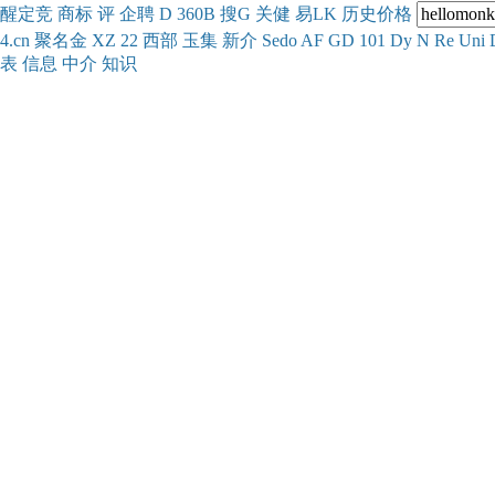
醒
定
竞
商
标
评
企
聘
D
360
B
搜
G
关健
易
LK
历史
价格
4.cn
聚名
金
XZ
22
西部
玉
集
新
介
Se
do
AF
GD
101
Dy
N
Re
Uni
表
信息
中介
知识