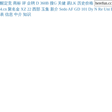
醒
定
竞
商
标
评
企
聘
D
360
B
搜
G
关健
易
LK
历史
价格
4.cn
聚名
金
XZ
22
西部
玉
集
新
介
Se
do
AF
GD
101
Dy
N
Re
Uni
表
信息
中介
知识