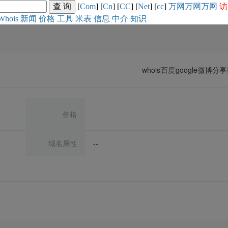
[
Com
] [
Cn
] [
CC
] [
Net
] [
cc
]
万网
万网
万网
访
Whois
新闻
价格
工具
米表
信息
中介
知识