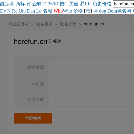
醒
定
竞
商
标
评
企
聘
D
360
B
搜
G
关健
易
LK
历史
价格
Dy
N
Re
Uni
Dan
Lo
名城
Who
Who
价格
[
微
]
墙
dog
Dom域名网