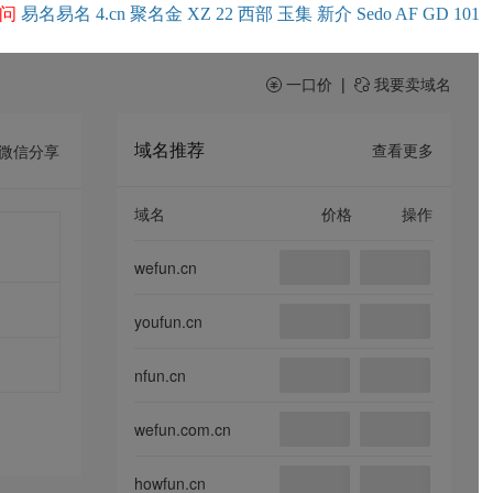
问
易名
易
名
4.cn
聚名
金
XZ
22
西部
玉
集
新
介
Se
do
AF
GD
101