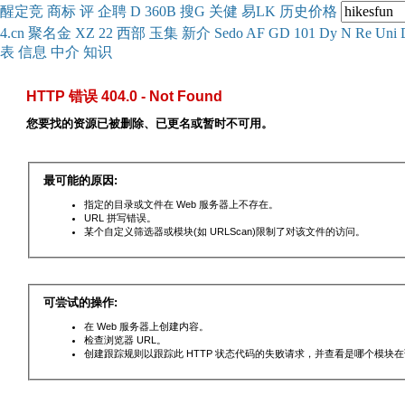
醒
定
竞
商
标
评
企
聘
D
360
B
搜
G
关健
易
LK
历史
价格
4.cn
聚名
金
XZ
22
西部
玉
集
新
介
Se
do
AF
GD
101
Dy
N
Re
Uni
表
信息
中介
知识