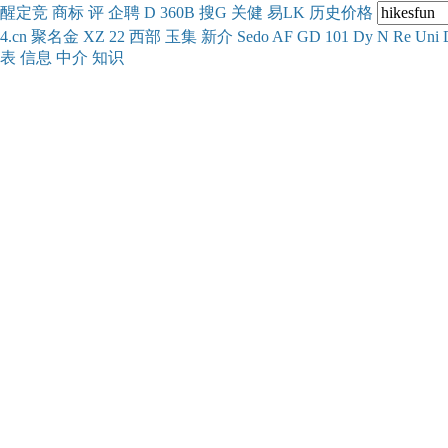
醒
定
竞
商
标
评
企
聘
D
360
B
搜
G
关健
易
LK
历史
价格
4.cn
聚名
金
XZ
22
西部
玉
集
新
介
Se
do
AF
GD
101
Dy
N
Re
Uni
表
信息
中介
知识