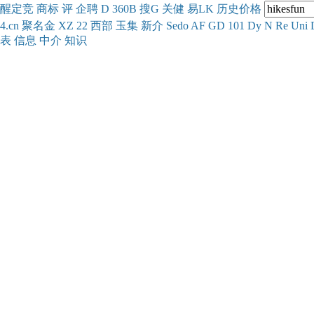
醒
定
竞
商
标
评
企
聘
D
360
B
搜
G
关健
易
LK
历史
价格
4.cn
聚名
金
XZ
22
西部
玉
集
新
介
Se
do
AF
GD
101
Dy
N
Re
Uni
表
信息
中介
知识