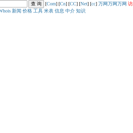
[
Com
] [
Cn
] [
CC
] [
Net
] [
cc
]
万网
万网
万网
访
Whois
新闻
价格
工具
米表
信息
中介
知识