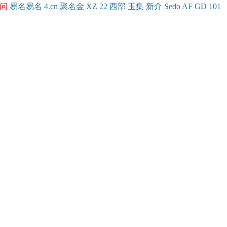
问
易名
易
名
4.cn
聚名
金
XZ
22
西部
玉
集
新
介
Se
do
AF
GD
101