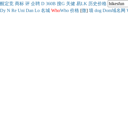
醒
定
竞
商
标
评
企
聘
D
360
B
搜
G
关健
易
LK
历史
价格
Dy
N
Re
Uni
Dan
Lo
名城
Who
Who
价格
[
微
]
墙
dog
Dom域名网