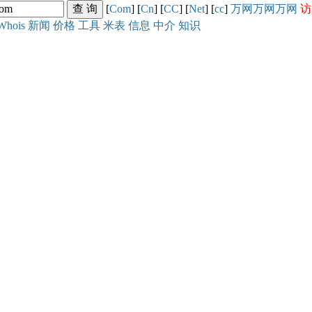
[
Com
] [
Cn
] [
CC
] [
Net
] [
cc
]
万网
万网
万网
访
Whois
新闻
价格
工具
米表
信息
中介
知识