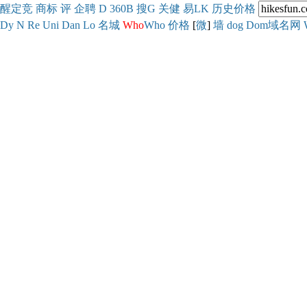
醒
定
竞
商
标
评
企
聘
D
360
B
搜
G
关健
易
LK
历史
价格
Dy
N
Re
Uni
Dan
Lo
名城
Who
Who
价格
[
微
]
墙
dog
Dom域名网