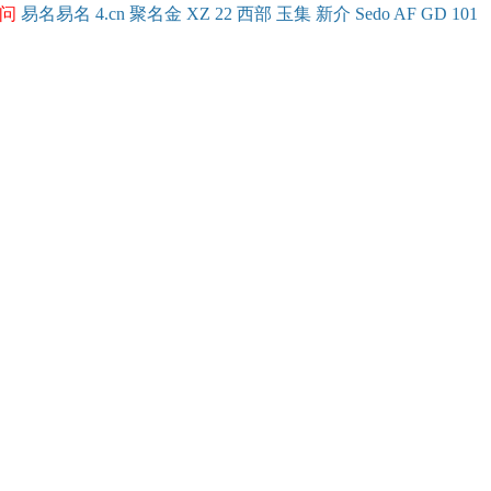
问
易名
易
名
4.cn
聚名
金
XZ
22
西部
玉
集
新
介
Se
do
AF
GD
101