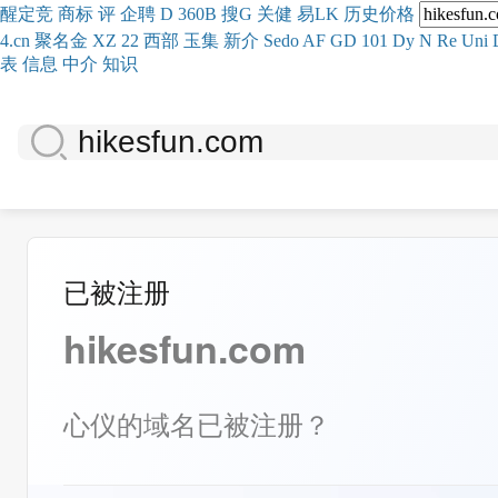
醒
定
竞
商
标
评
企
聘
D
360
B
搜
G
关健
易
LK
历史
价格
4.cn
聚名
金
XZ
22
西部
玉
集
新
介
Se
do
AF
GD
101
Dy
N
Re
Uni
表
信息
中介
知识