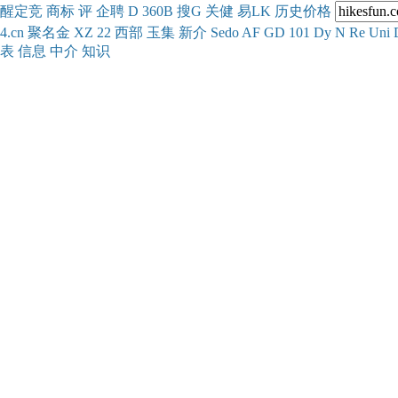
醒
定
竞
商
标
评
企
聘
D
360
B
搜
G
关健
易
LK
历史
价格
4.cn
聚名
金
XZ
22
西部
玉
集
新
介
Se
do
AF
GD
101
Dy
N
Re
Uni
表
信息
中介
知识