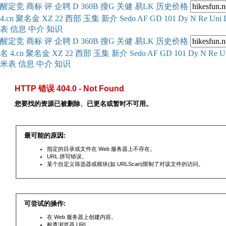
醒
定
竞
商
标
评
企
聘
D
360
B
搜
G
关健
易
LK
历史
价格
4.cn
聚名
金
XZ
22
西部
玉
集
新
介
Se
do
AF
GD
101
Dy
N
Re
Uni
表
信息
中介
知识