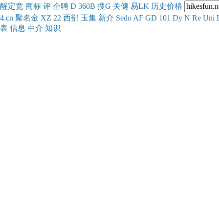
醒
定
竞
商
标
评
企
聘
D
360
B
搜
G
关健
易
LK
历史
价格
4.cn
聚名
金
XZ
22
西部
玉
集
新
介
Se
do
AF
GD
101
Dy
N
Re
Uni
表
信息
中介
知识