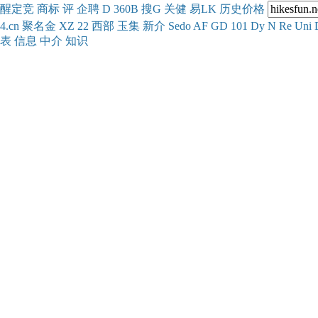
醒
定
竞
商
标
评
企
聘
D
360
B
搜
G
关健
易
LK
历史
价格
4.cn
聚名
金
XZ
22
西部
玉
集
新
介
Se
do
AF
GD
101
Dy
N
Re
Uni
表
信息
中介
知识