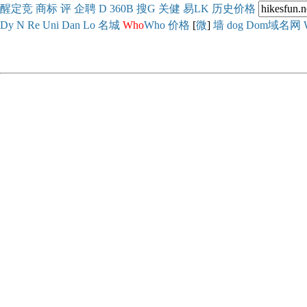
醒
定
竞
商
标
评
企
聘
D
360
B
搜
G
关健
易
LK
历史
价格
Dy
N
Re
Uni
Dan
Lo
名城
Who
Who
价格
[
微
]
墙
dog
Dom域名网