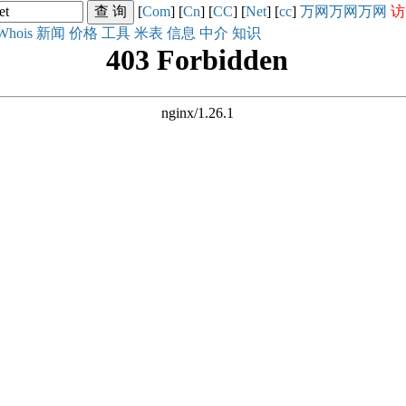
[
Com
] [
Cn
] [
CC
] [
Net
] [
cc
]
万网
万网
万网
访
Whois
新闻
价格
工具
米表
信息
中介
知识