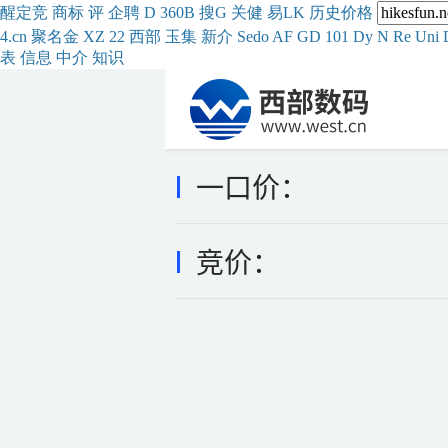
醒
定
竞
商
标
评
企
聘
D
360
B
搜
G
关健
易
LK
历史
价格
4.cn
聚名
金
XZ
22
西部
玉
集
新
介
Se
do
AF
GD
101
Dy
N
Re
Uni
表
信息
中介
知识