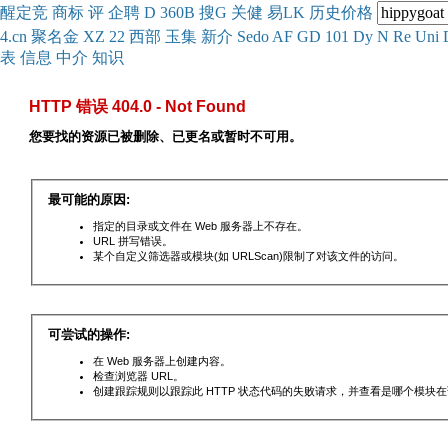
醒
定
竞
商
标
评
企
聘
D
360
B
搜
G
关健
易
LK
历史
价格
4.cn
聚名
金
XZ
22
西部
玉
集
新
介
Se
do
AF
GD
101
Dy
N
Re
Uni
表
信息
中介
知识