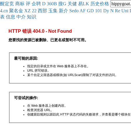
醒
定
竞
商
标
评
企
聘
D
360
B
搜
G
关健
易
LK
历史
价格
4.cn
聚名
金
XZ
22
西部
玉
集
新
介
Se
do
AF
GD
101
Dy
N
Re
Uni
表
信息
中介
知识