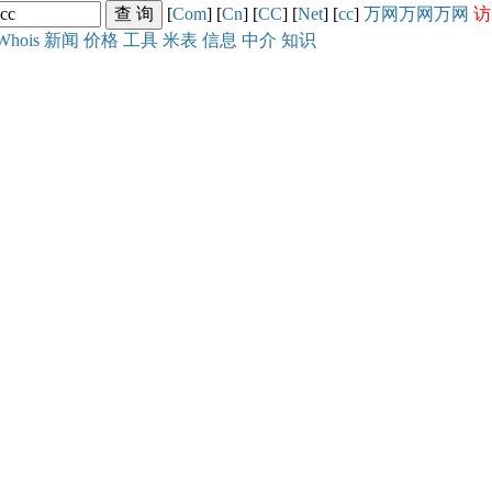
[
Com
] [
Cn
] [
CC
] [
Net
] [
cc
]
万网
万网
万网
访
Whois
新闻
价格
工具
米表
信息
中介
知识