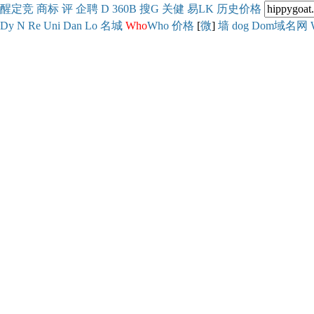
醒
定
竞
商
标
评
企
聘
D
360
B
搜
G
关健
易
LK
历史
价格
Dy
N
Re
Uni
Dan
Lo
名城
Who
Who
价格
[
微
]
墙
dog
Dom域名网