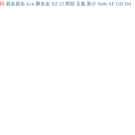
问
易名
易
名
4.cn
聚名
金
XZ
22
西部
玉
集
新
介
Se
do
AF
GD
101