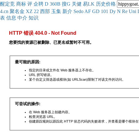
醒
定
竞
商
标
评
企
聘
D
360
B
搜
G
关健
易
LK
历史
价格
4.cn
聚名
金
XZ
22
西部
玉
集
新
介
Se
do
AF
GD
101
Dy
N
Re
Uni
表
信息
中介
知识