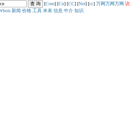
[
Com
] [
Cn
] [
CC
] [
Net
] [
cc
]
万网
万网
万网
访
Whois
新闻
价格
工具
米表
信息
中介
知识