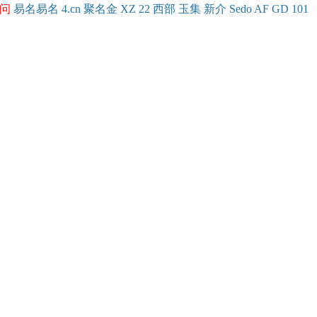
问
易名
易
名
4.cn
聚名
金
XZ
22
西部
玉
集
新
介
Se
do
AF
GD
101