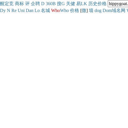
醒
定
竞
商
标
评
企
聘
D
360
B
搜
G
关健
易
LK
历史
价格
Dy
N
Re
Uni
Dan
Lo
名城
Who
Who
价格
[
微
]
墙
dog
Dom域名网