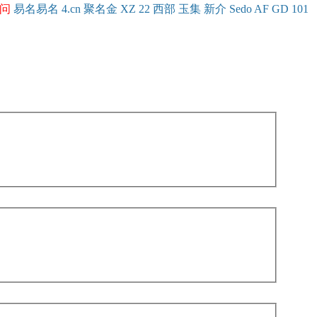
问
易名
易
名
4.cn
聚名
金
XZ
22
西部
玉
集
新
介
Se
do
AF
GD
101