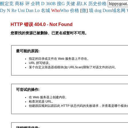
醒
定
竞
商
标
评
企
聘
D
360
B
搜
G
关健
易
LK
历史
价格
Dy
N
Re
Uni
Dan
Lo
名城
Who
Who
价格
[
微
]
墙
dog
Dom域名网