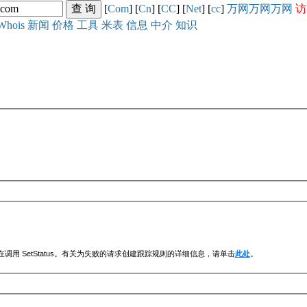
[
Com
] [
Cn
] [
CC
] [
Net
] [
cc
]
万网
万网
万网
访
Whois
新闻
价格
工具
米表
信息
中介
知识