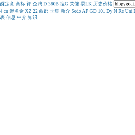
醒
定
竞
商
标
评
企
聘
D
360
B
搜
G
关健
易
LK
历史
价格
4.cn
聚名
金
XZ
22
西部
玉
集
新
介
Se
do
AF
GD
101
Dy
N
Re
Uni
表
信息
中介
知识