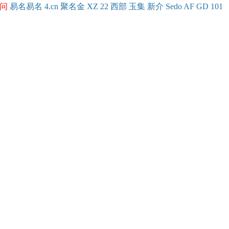
问
易名
易
名
4.cn
聚名
金
XZ
22
西部
玉
集
新
介
Se
do
AF
GD
101