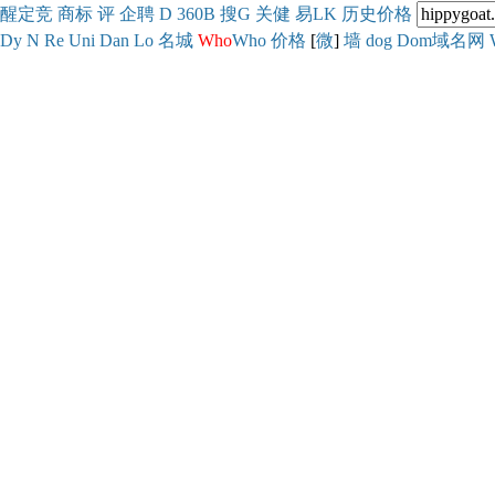
醒
定
竞
商
标
评
企
聘
D
360
B
搜
G
关健
易
LK
历史
价格
Dy
N
Re
Uni
Dan
Lo
名城
Who
Who
价格
[
微
]
墙
dog
Dom域名网