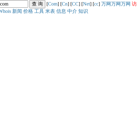
[
Com
] [
Cn
] [
CC
] [
Net
] [
cc
]
万网
万网
万网
访
Whois
新闻
价格
工具
米表
信息
中介
知识