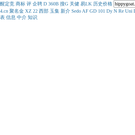
醒
定
竞
商
标
评
企
聘
D
360
B
搜
G
关健
易
LK
历史
价格
4.cn
聚名
金
XZ
22
西部
玉
集
新
介
Se
do
AF
GD
101
Dy
N
Re
Uni
表
信息
中介
知识