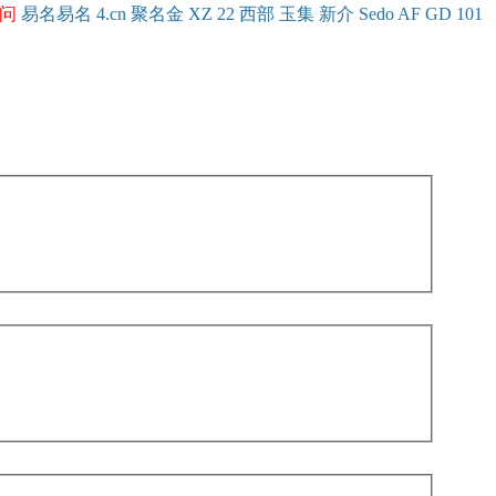
问
易名
易
名
4.cn
聚名
金
XZ
22
西部
玉
集
新
介
Se
do
AF
GD
101