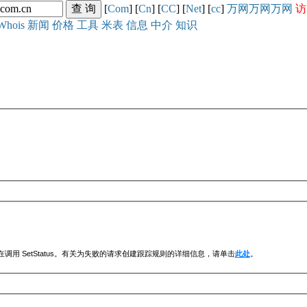
[
Com
] [
Cn
] [
CC
] [
Net
] [
cc
]
万网
万网
万网
访
Whois
新闻
价格
工具
米表
信息
中介
知识