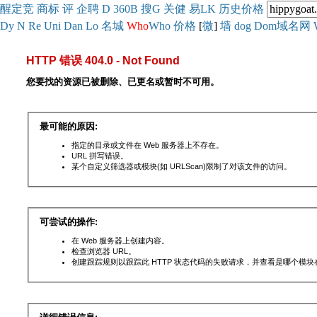
醒
定
竞
商
标
评
企
聘
D
360
B
搜
G
关健
易
LK
历史
价格
Dy
N
Re
Uni
Dan
Lo
名城
Who
Who
价格
[
微
]
墙
dog
Dom域名网