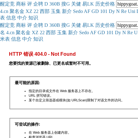
醒
定
竞
商
标
评
企
聘
D
360
B
搜
G
关健
易
LK
历史
价格
4.cn
聚名
金
XZ
22
西部
玉
集
新
介
Se
do
AF
GD
101
Dy
N
Re
Uni
表
信息
中介
知识