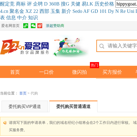
醒
定
竞
商
标
评
企
聘
D
360
B
搜
G
关健
易
LK
历史
价格
4.cn
聚名
金
XZ
22
西部
玉
集
新
介
Se
do
AF
GD
101
Dy
N
Re
Uni
表
信息
中介
知识