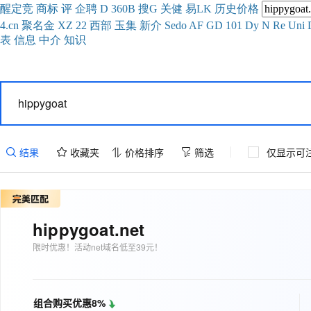
醒
定
竞
商
标
评
企
聘
D
360
B
搜
G
关健
易
LK
历史
价格
4.cn
聚名
金
XZ
22
西部
玉
集
新
介
Se
do
AF
GD
101
Dy
N
Re
Uni
表
信息
中介
知识