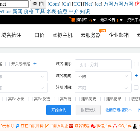
[
Com
] [
Cn
] [
CC
] [
Net
] [
cc
]
万网
万网
万网
访
Whois
新闻
价格
工具
米表
信息
中介
知识