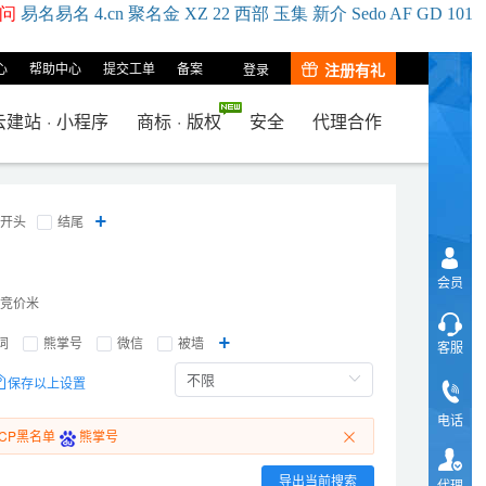
问
易名
易
名
4.cn
聚名
金
XZ
22
西部
玉
集
新
介
Se
do
AF
GD
101