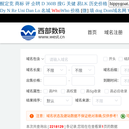
醒
定
竞
商
标
评
企
聘
D
360
B
搜
G
关健
易
LK
历史
价格
Dy
N
Re
Uni
Dan
Lo
名城
Who
Who
价格
[
微
]
墙
dog
Dom域名网