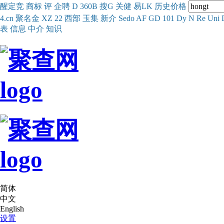
醒
定
竞
商
标
评
企
聘
D
360
B
搜
G
关健
易
LK
历史
价格
4.cn
聚名
金
XZ
22
西部
玉
集
新
介
Se
do
AF
GD
101
Dy
N
Re
Uni
表
信息
中介
知识