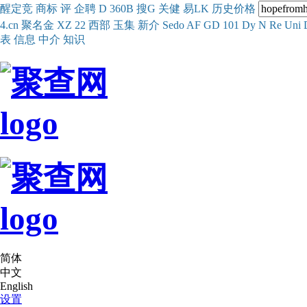
醒
定
竞
商
标
评
企
聘
D
360
B
搜
G
关健
易
LK
历史
价格
4.cn
聚名
金
XZ
22
西部
玉
集
新
介
Se
do
AF
GD
101
Dy
N
Re
Uni
表
信息
中介
知识