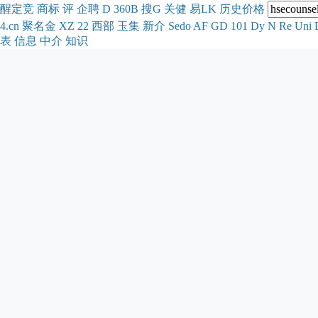
醒
定
竞
商
标
评
企
聘
D
360
B
搜
G
关健
易
LK
历史
价格
4.cn
聚名
金
XZ
22
西部
玉
集
新
介
Se
do
AF
GD
101
Dy
N
Re
Uni
表
信息
中介
知识