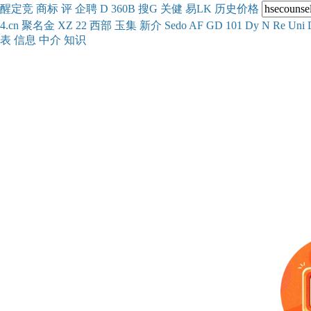
醒
定
竞
商
标
评
企
聘
D
360
B
搜
G
关健
易
LK
历史
价格
4.cn
聚名
金
XZ
22
西部
玉
集
新
介
Se
do
AF
GD
101
Dy
N
Re
Uni
表
信息
中介
知识