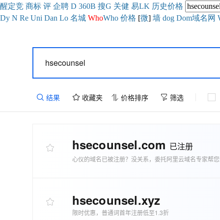
醒
定
竞
商
标
评
企
聘
D
360
B
搜
G
关健
易
LK
历史
价格
Dy
N
Re
Uni
Dan
Lo
名城
Who
Who
价格
[
微
]
墙
dog
Dom域名网