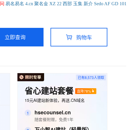
问
易名
易
名
4.cn
聚名
金
XZ
22
西部
玉
集
新
介
Se
do
AF
GD
101