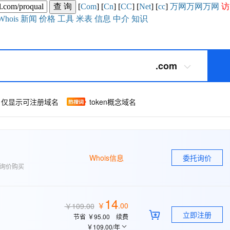
[
Com
] [
Cn
] [
CC
] [
Net
] [
cc
]
万网
万网
万网
访
Whois
新闻
价格
工具
米表
信息
中介
知识