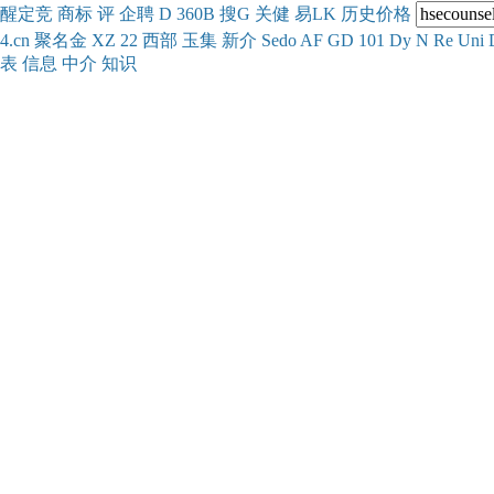
醒
定
竞
商
标
评
企
聘
D
360
B
搜
G
关健
易
LK
历史
价格
4.cn
聚名
金
XZ
22
西部
玉
集
新
介
Se
do
AF
GD
101
Dy
N
Re
Uni
表
信息
中介
知识