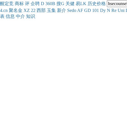
醒
定
竞
商
标
评
企
聘
D
360
B
搜
G
关健
易
LK
历史
价格
4.cn
聚名
金
XZ
22
西部
玉
集
新
介
Se
do
AF
GD
101
Dy
N
Re
Uni
表
信息
中介
知识