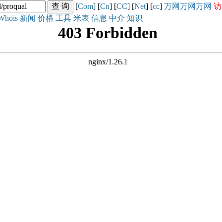
[
Com
] [
Cn
] [
CC
] [
Net
] [
cc
]
万网
万网
万网
访
Whois
新闻
价格
工具
米表
信息
中介
知识