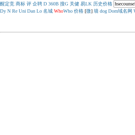
醒
定
竞
商
标
评
企
聘
D
360
B
搜
G
关健
易
LK
历史
价格
Dy
N
Re
Uni
Dan
Lo
名城
Who
Who
价格
[
微
]
墙
dog
Dom域名网