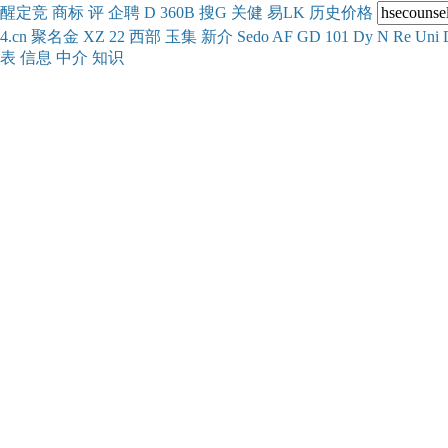
醒
定
竞
商
标
评
企
聘
D
360
B
搜
G
关健
易
LK
历史
价格
4.cn
聚名
金
XZ
22
西部
玉
集
新
介
Se
do
AF
GD
101
Dy
N
Re
Uni
表
信息
中介
知识