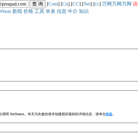
[
Com
] [
Cn
] [
CC
] [
Net
] [
cc
]
万网
万网
万网
访
Whois
新闻
价格
工具
米表
信息
中介
知识