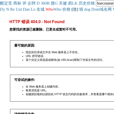
醒
定
竞
商
标
评
企
聘
D
360
B
搜
G
关健
易
LK
历史
价格
Dy
N
Re
Uni
Dan
Lo
名城
Who
Who
价格
[
微
]
墙
dog
Dom域名网