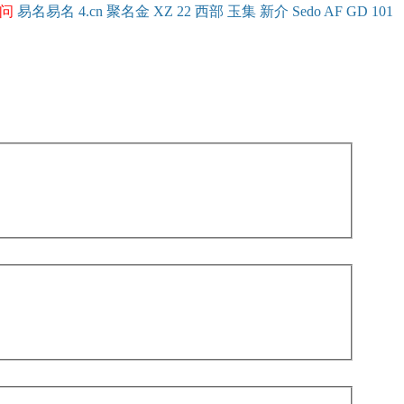
问
易名
易
名
4.cn
聚名
金
XZ
22
西部
玉
集
新
介
Se
do
AF
GD
101