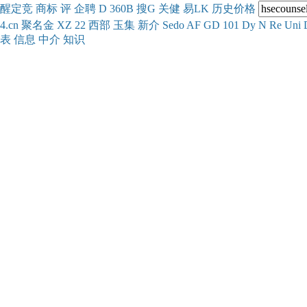
醒
定
竞
商
标
评
企
聘
D
360
B
搜
G
关健
易
LK
历史
价格
4.cn
聚名
金
XZ
22
西部
玉
集
新
介
Se
do
AF
GD
101
Dy
N
Re
Uni
表
信息
中介
知识