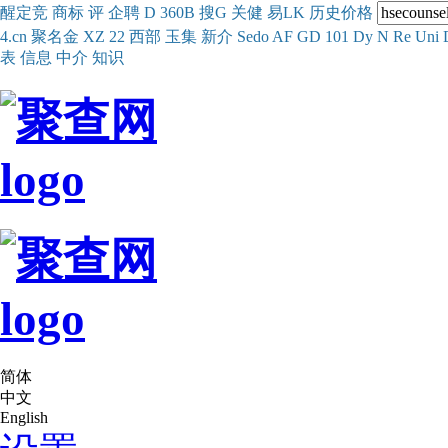
醒
定
竞
商
标
评
企
聘
D
360
B
搜
G
关健
易
LK
历史
价格
4.cn
聚名
金
XZ
22
西部
玉
集
新
介
Se
do
AF
GD
101
Dy
N
Re
Uni
表
信息
中介
知识