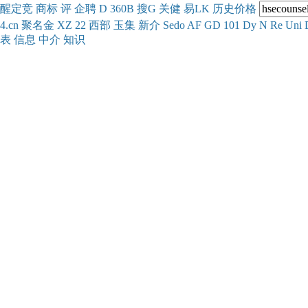
醒
定
竞
商
标
评
企
聘
D
360
B
搜
G
关健
易
LK
历史
价格
4.cn
聚名
金
XZ
22
西部
玉
集
新
介
Se
do
AF
GD
101
Dy
N
Re
Uni
表
信息
中介
知识