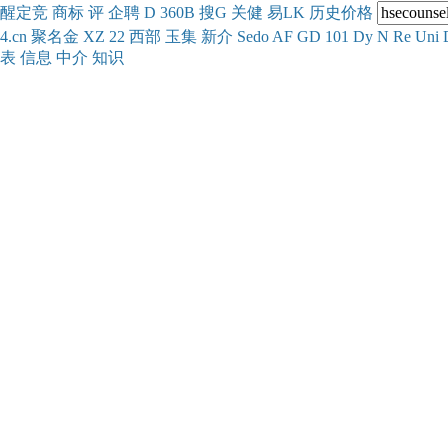
醒
定
竞
商
标
评
企
聘
D
360
B
搜
G
关健
易
LK
历史
价格
4.cn
聚名
金
XZ
22
西部
玉
集
新
介
Se
do
AF
GD
101
Dy
N
Re
Uni
表
信息
中介
知识