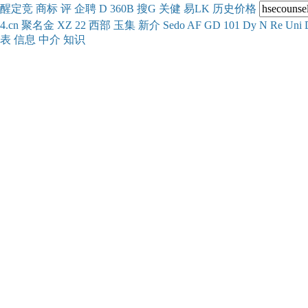
醒
定
竞
商
标
评
企
聘
D
360
B
搜
G
关健
易
LK
历史
价格
4.cn
聚名
金
XZ
22
西部
玉
集
新
介
Se
do
AF
GD
101
Dy
N
Re
Uni
表
信息
中介
知识