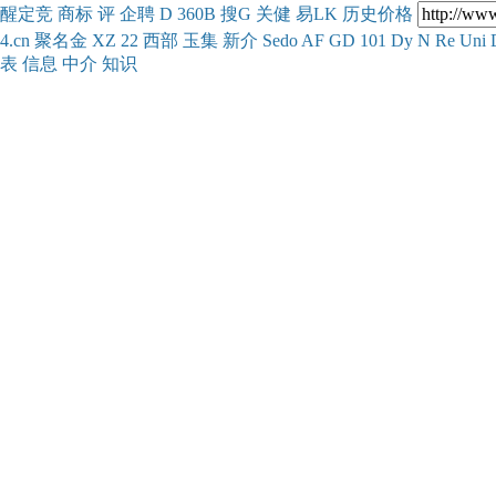
醒
定
竞
商
标
评
企
聘
D
360
B
搜
G
关健
易
LK
历史
价格
4.cn
聚名
金
XZ
22
西部
玉
集
新
介
Se
do
AF
GD
101
Dy
N
Re
Uni
表
信息
中介
知识