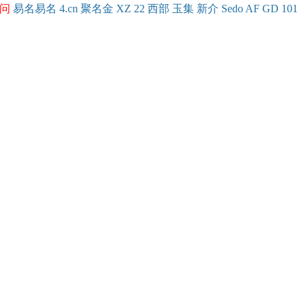
问
易名
易
名
4.cn
聚名
金
XZ
22
西部
玉
集
新
介
Se
do
AF
GD
101