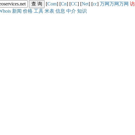
[
Com
] [
Cn
] [
CC
] [
Net
] [
cc
]
万网
万网
万网
访
Whois
新闻
价格
工具
米表
信息
中介
知识