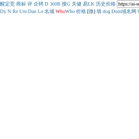
醒
定
竞
商
标
评
企
聘
D
360
B
搜
G
关健
易
LK
历史
价格
Dy
N
Re
Uni
Dan
Lo
名城
Who
Who
价格
[
微
]
墙
dog
Dom域名网