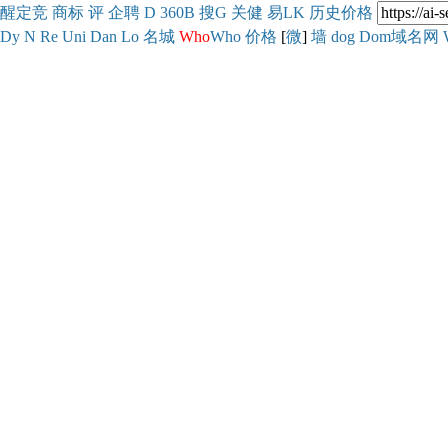
醒
定
竞
商
标
评
企
聘
D
360
B
搜
G
关健
易
LK
历史
价格
Dy
N
Re
Uni
Dan
Lo
名城
Who
Who
价格
[
微
]
墙
dog
Dom域名网