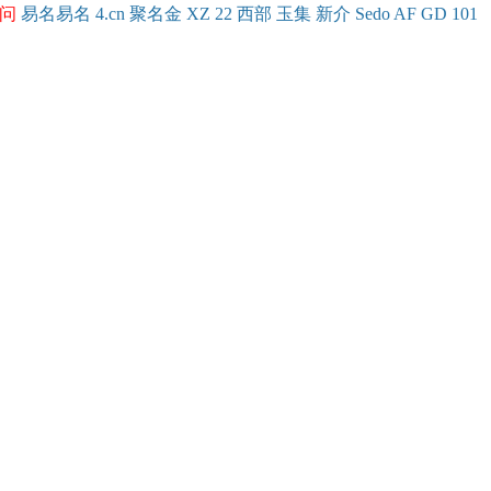
问
易名
易
名
4.cn
聚名
金
XZ
22
西部
玉
集
新
介
Se
do
AF
GD
101