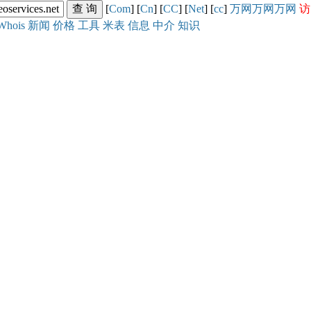
[
Com
] [
Cn
] [
CC
] [
Net
] [
cc
]
万网
万网
万网
访
Whois
新闻
价格
工具
米表
信息
中介
知识