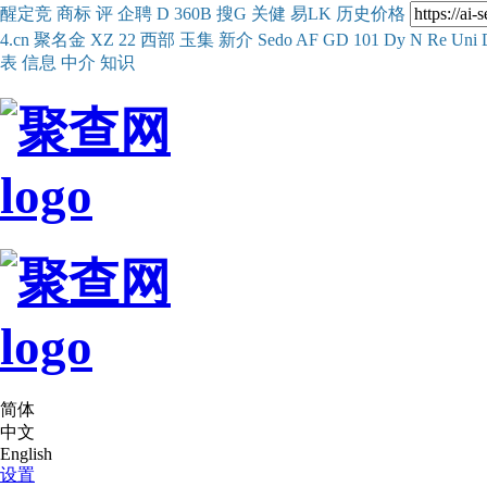
醒
定
竞
商
标
评
企
聘
D
360
B
搜
G
关健
易
LK
历史
价格
4.cn
聚名
金
XZ
22
西部
玉
集
新
介
Se
do
AF
GD
101
Dy
N
Re
Uni
表
信息
中介
知识