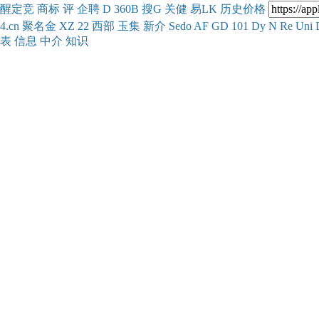
醒
定
竞
商
标
评
企
聘
D
360
B
搜
G
关健
易
LK
历史
价格
4.cn
聚名
金
XZ
22
西部
玉
集
新
介
Se
do
AF
GD
101
Dy
N
Re
Uni
表
信息
中介
知识