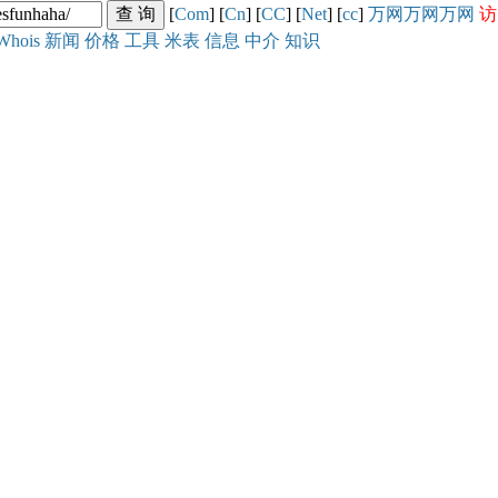
[
Com
] [
Cn
] [
CC
] [
Net
] [
cc
]
万网
万网
万网
访
Whois
新闻
价格
工具
米表
信息
中介
知识