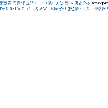
醒
定
竞
商
标
评
企
聘
D
360
B
搜
G
关健
易
LK
历史
价格
Dy
N
Re
Uni
Dan
Lo
名城
Who
Who
价格
[
微
]
墙
dog
Dom域名网