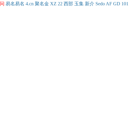
问
易名
易
名
4.cn
聚名
金
XZ
22
西部
玉
集
新
介
Se
do
AF
GD
101